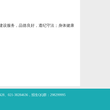
建设服务，品德良好，遵纪守法；身体健康
21-38284636，招生QQ群：298299995