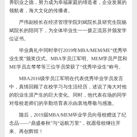
养职业之德，努力成为幸福家庭的缔造者，企业发展的
领航者，海大文化的传播者。
严伟副校长在经济管理学院刘斌院长及研究生院杨
斌院长的陪同下，为全体毕业生一一拨正流苏并颁发学
位证书。
毕业典礼中同时举行2019年MBA/MEM/ME“优秀毕
业生奖”颁奖仪式。MBA学员江军明、MEM学员严昆和
ME学员左棽棽等三位学员荣获了“优秀毕业生”称号。
MBA2016级学员江军明在代表优秀毕业学员发言
中，真情回顾了在校学习与生活经历，述说了海大对他
的职业生涯产生的巨大变化。同时，他代表在场的同学
对母校老师们的辛勤培育表示由衷地尊敬与感激。
随后，2019届MBA/MEM毕业学员向母校赠送了纪
念品——“鼎盛春秋”与“远航万里”，祝愿母校继往开
来、再创辉煌！