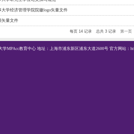
大学经济管理学院院徽logo矢量文件
训矢量文件
每页
14
记录
总共
3
记录
第一页
海事大学MPAcc教育中心 地址：上海市浦东新区浦东大道2600号 官方网站：http://mpa