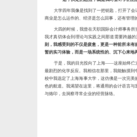
大学四年我像是找到了一把钥匙，打开了会
商业是怎么运作的、经济是怎么回事，还有管理
大四的时候，我曾在
天职国际会计师事务所
我才真切体会到理论与实践之间那道需要跨越的
刻，我感受到的不仅是疲惫，更是一种前所未有
暂的实习体验，而是一场系统性的、沉下心来
地
于是，我的目光投向了上海
——
这座始终伫
最剧烈的化学反应。我相信在那里，我能触摸到
校
中我选
定
了上海海事大学
，
这仿佛是一次完美
色的航道。我渴望在这里，将通用的会计语言与
与烙印，
去
洞察寻常企业的经营脉络。