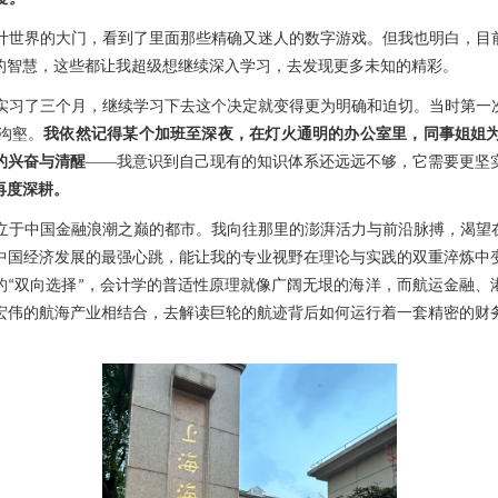
计世界的大门，看到了里面那些精确又迷人的数字游戏。但我也明白，目
的智慧，这些都让我超级想继续深入学习，去发现更多未知的精彩。
实习
了三个月
，
继续学习下去这个决定就
变得
更
为
明确和
迫切。当
时第一
沟壑。
我依然记得某个加班至深夜，在灯火通明的办公室里，同事
姐姐
的兴奋与清醒
——
我意识到自己现有的知识体系还远远不够，它需要更坚
再度深耕。
立于中国金融浪潮之巅的都市。我向往那里的澎湃活力与前沿脉搏，渴望
中国经济发展的最强心跳，能让我的专业视野在理论与实践的双重淬炼中
的
双向选择
，会计学的普适性原理就像广阔无垠的海洋，而航运金融、
“
”
宏伟的航海产业相结合，去解读巨轮的航迹背后如何运行着一套精密的财