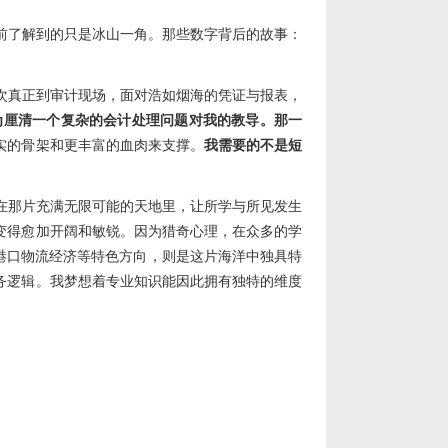
前了解
到
的只是冰山一角。那些数字背后的故事：
次
真正
到
审计现场，面对浩如烟海的凭证与报表，
为厘清一个复杂的会计处理问题
对我的教导
。那一
实的骨架和更丰富的血肉来支撑。
我需要的不是短
在那片充满无限可能的天地里，让所学与所见发生
变得愈加开阔和敏锐。
因为猎奇心理，
在
众多
的
学
港口物流经济等特色方向，则是这片海洋中独具特
务逻辑。我梦想着专业知识能因此拥有独特的维度