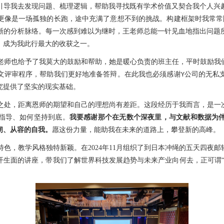
引导我去发现问题、梳理逻辑，帮助我寻找既有学术价值又契合我个人兴
更像是一场孤独的长跑，途中充满了意想不到的挑战。构建框架时我常常
晰的分析脉络。每一次感到难以为继时，王老师总能一针见血地指出问题
，成为我此行最大的收获之一
。
老师也给予了我莫大的鼓励和帮助，她是暖心负责的班主任，平时鼓励我
文评审程序，帮助我们更好地准备答辩。
在此我也必须感谢
公司的无私
Y
究提供了坚实的现实基础。
之处，距离恩师的期望和自己的理想尚有差距。这段经历于我而言，是一
指导、如何坚持到底。
我要感谢那个在无数个深夜里，与文献和数据为
韧、从容的自我。
愿这份力量，能助我在未来的道路上，攀登新的高峰。
特色，教学风格独特新颖。在
2024年11月组织了到日本冲绳的五天四
开生面的讲座，带我们了解世界科技发展趋势与未来产业向何去，正可谓“