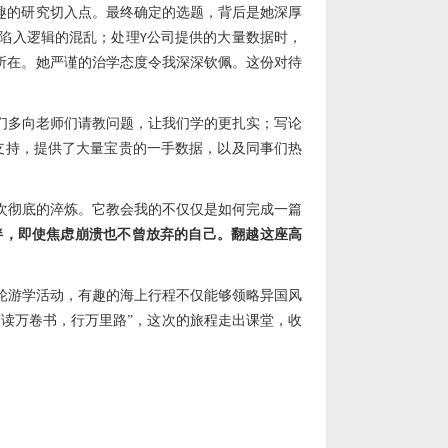
趣的研究切入点。最终确定的选题，背后是她深厚
陷入逻辑的混乱；处理
公司提供的大量数据时，
Y
所在。她严谨的治学态度令我深深钦佩。这份对待
们多向老师们请教问题，让我们学的更扎实；写论
支持，提供了大量宝贵的一手数据，以及同事们热
次彻底的淬炼。它教会我的不仅仅是如何完成一篇
伴，即使焦虑崩溃也不曾放弃的自己。翻越这座高
夜邮轮游学活动，有趣的海上行程不仅能够领略异国风
读万卷书，行万里路”，这次的旅程走出课堂，收