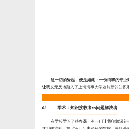
这一切的缘起，便是如此：一份纯粹的专业
让我义无反地踏入了上海海事大学这片新的知识
｜MPAcc｜第一重修炼｜
学术：知识接收者vs问题解决者
02
在学校学习了很多课，有一门让我印象深刻
学到的准则、在《审计》中验证的数据，最终是