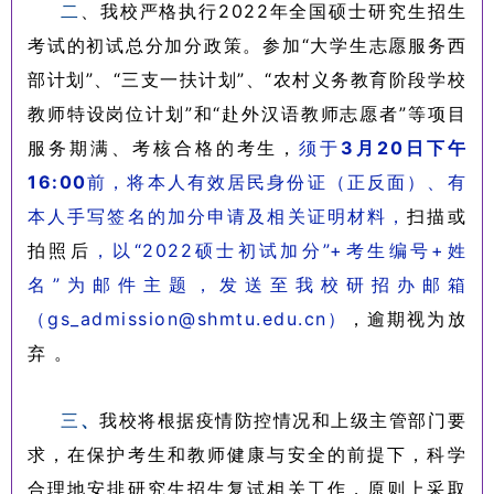
二
、我校严格执行2022年全国硕士研究生招生
考试的初试总分加分政策。参加“大学生志愿服务西
部计划”、“三支一扶计划”、“农村义务教育阶段学校
教师特设岗位计划”和“赴外汉语教师志愿者”等项目
服务期满、考核合格
的考生，
须于
3月20日下午
16:00
前，将本人有效居民身份证（正反面）、有
本人手写签名的加分申请及相关证明材料，
扫描或
拍照后
，以“2022硕士初试加分”+考生编号+姓
名
”
为邮件主题，发送至我校研招办邮箱
（gs_admission@shmtu.edu.cn）
，逾期视为放
弃 。
三
、
我校将根据疫情防控情况和上级主管部门要
求，在保护考生和教师健康与安全的前提下，科学
合理地安排研究生招生复试相关工作，原则上采取