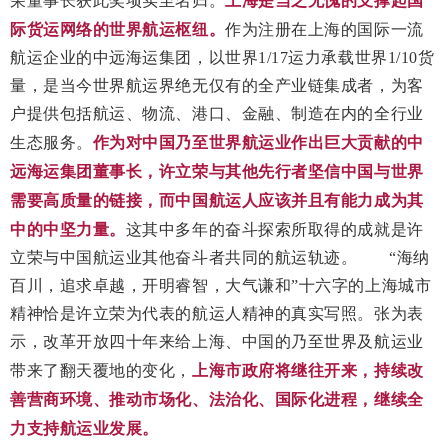
荣董事长获此奖项实至名归。
上海是当之无愧的支撑起国
际货运网络的世界航运枢纽。
作为注册在上海的国际一流
航运企业的中远海运集团，以世界1/17运力承载世界1/10货
量，是当今世界航运界绝无仅有的全产业链集成者，为客
户提供包括航运、物流、港口、金融、制造在内的全行业
生态服务。
作为对中国乃至世界航运业作出巨大贡献的中
远海运集团董事长，许立荣与其他先行者坚信中国与世界
需要高质量的链接，而中国航运人应该并且有能力成为其
中的中坚力量。
这其中多年的奋斗探索所取得的成就是许
立荣与中国航运业其他奋斗者共同的航运轨迹。 “海纳
百川，追求卓越，开明睿智，大气谦和”十六字的上海城市
精神恰是许立荣为代表的航运人精神的真实写照。张为表
示，改革开放四十年来给上海、中国的乃至世界及航运业
带来了翻天覆地的变化，
上海市政府将继往开来，持续改
善营商环境、推动市场化、法治化、国际化进程，继续全
力支持航运业发展。