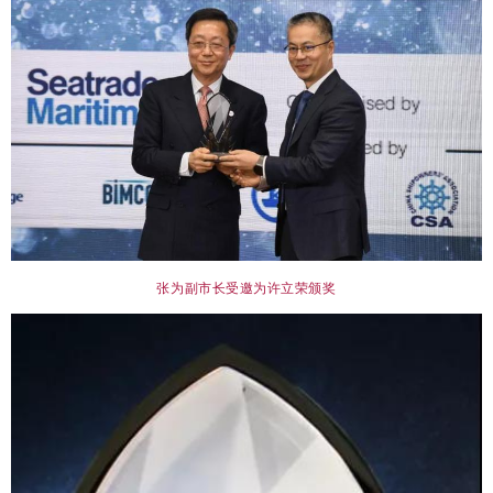
张为副市长受邀为许立荣颁奖