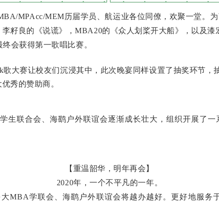
MBA/MPAcc/MEM历届学员、航运业各位同僚，欢聚一堂
李籽良的《说谎》，MBA20的《众人划桨开大船》，以及
，最终会获得第一歌唱比赛。
歌大赛让校友们沉浸其中，此次晚宴同样设置了抽奖环节，抽
大优秀的赞助商。
A学生联合会、海鹞户外联谊会逐渐成长壮大，组织
开展了一
【重温韶华，明年再会】
2020年，一个不平凡的一年。
BA学联会、海鹞户外联谊会将越办越好。更好地服务于海大EM