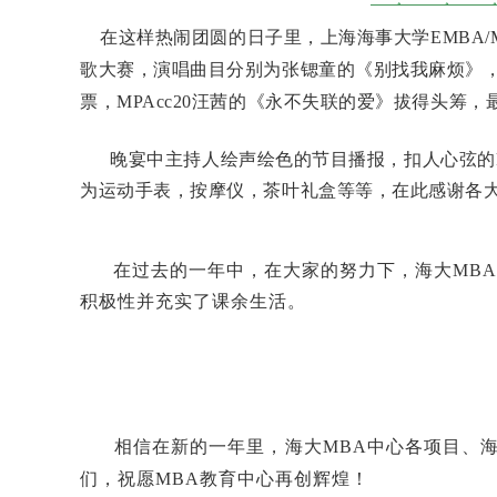
在这样热闹团圆的日子里，上海海事大学EMBA/
歌大赛，演唱曲目分别为张锶童的《别找我麻烦》，
票，MPAcc20汪茜的《永不失联的爱》拔得头筹
晚宴中主持人绘声绘色的节目播报，扣人心弦的k
为运动手表，按摩仪，茶叶礼盒等等，在此感谢各
在过去的一年中，
在大家的努力下，海大MB
积极性并充实了课余生活。
相信在新的一年里，海大MBA中心各项目、海大M
们，祝愿MBA教育中心再创辉煌！